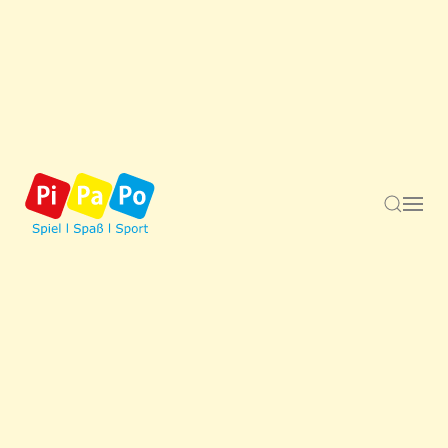
Inhaltsskalierung
100
%
Schriftgröße
100
%
Zeilenhöhe
100
%
Buchstabenabstand
100
%